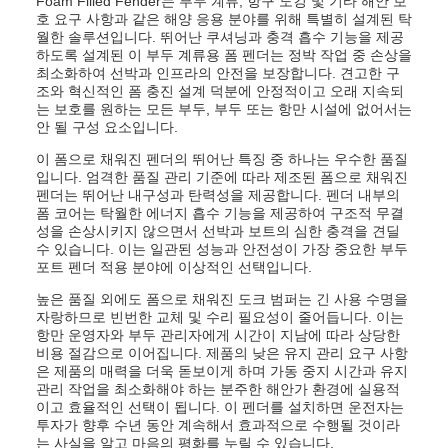
Foam Filled Fender는 부두 계류, 항구 도킹 및 기타 해안 보
호 요구 사항과 같은 해양 응용 분야를 위해 특별히 설계된 탁
월한 솔루션입니다. 뛰어난 쿠셔닝과 충격 흡수 기능을 제공
하도록 설계된 이 부두 계류용 폼 펜더는 정박 작업 중 손상을
최소화하여 선박과 인프라의 안전을 보장합니다. 견고한 구
조와 혁신적인 폼 충진 설계 덕분에 안정적이고 오래 지속되
는 보호를 원하는 모든 부두, 부두 또는 항만 시설에 없어서는
안 될 구성 요소입니다.
이 폼으로 채워진 펜더의 뛰어난 특징 중 하나는 우수한 품질
입니다. 엄격한 품질 관리 기준에 따라 제조된 폼으로 채워진
펜더는 뛰어난 내구성과 탄력성을 제공합니다. 펜더 내부의
폼 코어는 탁월한 에너지 흡수 기능을 제공하여 구조적 무결
성을 손상시키지 않으면서 선박과 보트의 심한 충격을 견딜
수 있습니다. 이는 일관된 성능과 안전성이 가장 중요한 부두
포트 펜더 적용 분야에 이상적인 선택입니다.
높은 품질 외에도 폼으로 채워진 도크 범퍼는 긴 사용 수명을
자랑하므로 빈번한 교체 및 수리 필요성이 줄어듭니다. 이는
항만 운영자와 부두 관리자에게 시간이 지남에 따라 상당한
비용 절감으로 이어집니다. 제품의 낮은 유지 관리 요구 사항
은 제품의 매력을 더욱 돋보이게 하며 가동 중지 시간과 유지
관리 작업을 최소화해야 하는 분주한 해안가 환경에 실용적
이고 효율적인 선택이 됩니다. 이 펜더를 설치하면 운전자는
투자가 향후 수년 동안 계속해서 효과적으로 수행될 것이라
는 사실을 알고 마음의 평화를 누릴 수 있습니다.