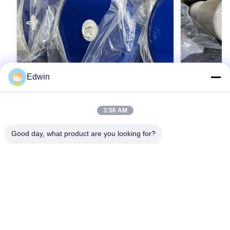
Edwin
VIDEO
3:56 AM
ISO17357을 준수하는 폼으로 채워진 펜더
사용자 지정
사용자 정의 크기 0.5-4.8m 지름
ISO17357 
Good day, what product are you looking for?
Foam Filled Fender - Customized Options -
Foam Filled F
ISO17357 Compliance - Diameter 0.5-4.8m
17357 Standar
Product Overview Our high-quality foam filled
Product Overv
fenders are manufactured to ISO17357
fenders manuf
최상의 가격을 얻으세요
최
standards, available in customized sizes from
with diameter 
0.5 to 4.8 meters. Also known as EVA solid
Durable const
fenders, they use lightweight, high-elasticity
marine applica
foam as cushion medium. Key Features
ship-to-ship (
Environmentally friendly materials with high
operations. Pr