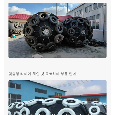
맞춤형 타이어-체인 넷 요코하마 부유 펜더.