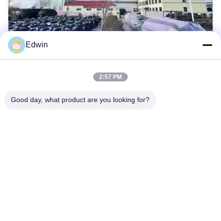
Edwin
구매 계획이 있나요?
2:57 PM
2025-07-17
우리는 새로운 고객을 위한 우선 순위 활동을 시작했습니다.
Good day, what product are you looking for?
만약 고객이 올해 하반기에 구매 계획을 가지고 있다면, 그들
은 구매 계획을 나와 공유할 수 있습니다. 이 계획으로,요약에
따라 2%~5%의 추가 할인 혜택을 받을 수 있습니다.. 올해 하
반기에 구매 계획을 가지고 있나요? 이 활동은 구매 예산을 절
약하는 데 도움이 될 수 있습니다. 우리의 협력을 기대합니다!
1
2
3
4
5
다음
...
집
제품
우리 에 관한 것
공장 투어
품질 관리
저희와 연락