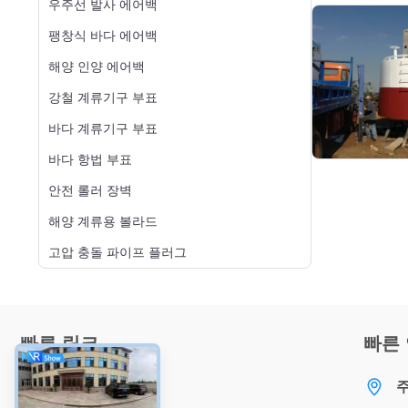
우주선 발사 에어백
팽창식 바다 에어백
해양 인양 에어백
강철 계류기구 부표
바다 계류기구 부표
바다 항법 부표
안전 롤러 장벽
해양 계류용 볼라드
고압 충돌 파이프 플러그
빠른 링크
빠른
집