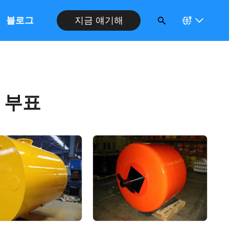
블로그
지금 얘기해
 부표