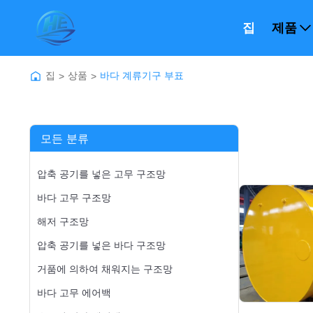
집
제품
집
상품
바다 계류기구 부표
>
>
모든 분류
압축 공기를 넣은 고무 구조망
바다 고무 구조망
해저 구조망
압축 공기를 넣은 바다 구조망
거품에 의하여 채워지는 구조망
바다 고무 에어백