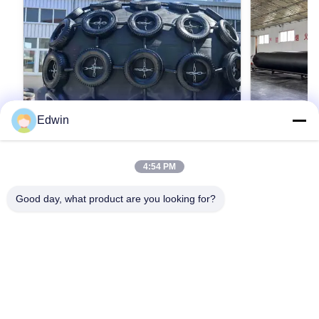
Edwin
VIDEO
4:54 PM
검은색 해양 고무 에어백 안전 효과 친환경
강도 고무 및
우수한 폭발 압
Good day, what product are you looking for?
Introduction of Marine Rubber Airbag 1. Marine
Rubber Airbags Marine Rubber Airbag is China
Product Descr
independent intellectual property rights of
is a highly sp
innovative products, the products are mainly
the rigorous 
applied to ship launching and landing, weight
transportation
최상의 가격을 얻으세요
최
lifting, handling, installation of underwater
utmost precis
buoyancy aid etc. Nowadays, Marine rubber
this Marine Ru
airbags are widely used in the world. The
performance, du
Products are less limited by space, no large
maritime applic