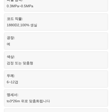
0.3MPa~0.5MPa
코드 직물:
1880D2,100% 생실
공장:
예
색상:
검정 또는 맞춤형
두께:
6~12겹
명세서:
to3*26m 위로 맞춤화됩니다