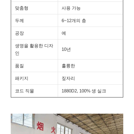
맞춤형
사용 가능
두께
6~12개의 층
공장
예
생명을 활용한 디자
10년
인
품질
훌륭한
패키지
짚자리
코드 직물
1880D2, 100% 생 실크