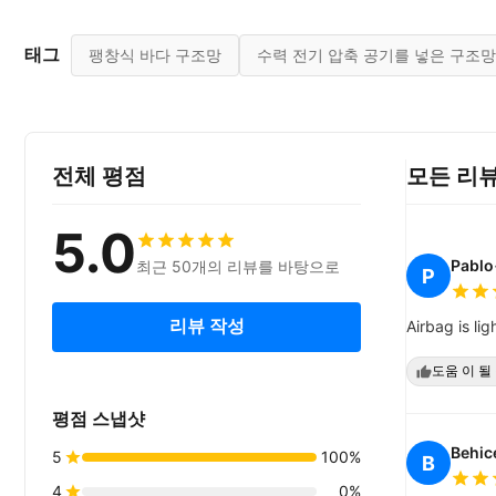
태그
팽창식 바다 구조망
수력 전기 압축 공기를 넣은 구조망
전체 평점
모든 리
5.0
Pablo
최근 50개의 리뷰를 바탕으로
P
리뷰 작성
Airbag is li
도움 이 될 
평점 스냅샷
Behic
5
100%
B
4
0%