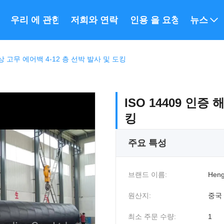
우리 에 관한 것
저희와 연락
인용 을 요청 하십시오
뉴스
해상 고무 에어백 4-12 층 선박 발사 및 도킹
ISO 14409 인증
킹
주요 특성
브랜드 이름:
Heng
원산지:
중국
최소 주문 수량:
1