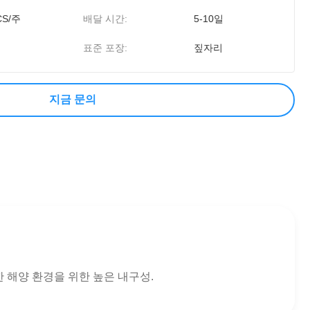
CS/주
배달 시간:
5-10일
표준 포장:
짚자리
지금 문의
가혹한 해양 환경을 위한 높은 내구성.