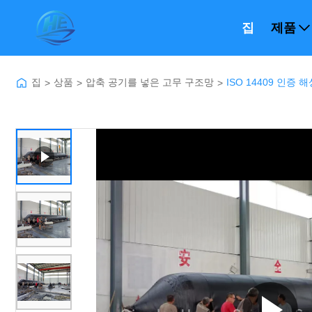
집
제품
집
상품
압축 공기를 넣은 고무 구조망
ISO 14409 인증 
>
>
>