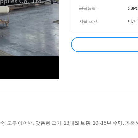
공급능력:
30P
지불 조건:
티/티
 해양 고무 에어백. 맞춤형 크기, 18개월 보증, 10~15년 수명. 