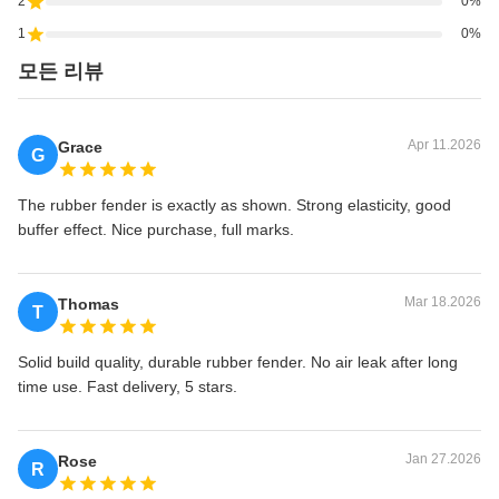
2
0%
1
0%
모든 리뷰
Apr 11.2026
Grace
G
The rubber fender is exactly as shown. Strong elasticity, good
buffer effect. Nice purchase, full marks.
Mar 18.2026
Thomas
T
Solid build quality, durable rubber fender. No air leak after long
time use. Fast delivery, 5 stars.
Jan 27.2026
Rose
R