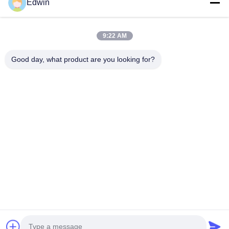
Edwin
VIDEO
9:22 AM
ISO 17357 표준에 따라 제작된 뛰어난 성
해외용 고품
능의 요코하마 펜더, 향상된 내충격성
Good day, what product are you looking for?
Lies in Qingdao
OEM 제공
tiling and gre
Qingdao Henger Shipping Supplies Co., Ltd Lies
Qingdao Henge
in Qingdao, a beautiful coastal city with red tiling
high-tech ente
and green trees, blue sea and clear sky,
manufacturing,
Qingdao Henger Shipping Supplies Co., Ltd is a
최상의 가격을 얻으세요
최
technical serv
high-tech enterprise integrated with
marine product
manufacturing, research and innovation,
marine airbag,
technical services, specialized in manufacturing
All products g
marine products, such as marine rubber fender,
IACS quality 
marine airbag, navigation mark and marine buoy.
ABS, LG, etc.
All products get ISO 9001-2008 certificate and
IACS quality authenticat
집
제품
우리 에 관한 것
공장 투어
품질 관리
저희와 연락
인용 을 요청 하십시오
뉴스
블로그
© 2026 Qingdao Henger Shipping Supply Co., Ltd. All Rights Reserved.