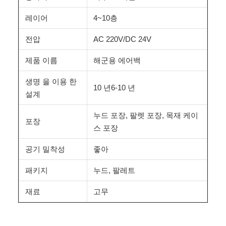
레이어
4~10층
전압
AC 220V/DC 24V
제품 이름
해군용 에어백
생명 을 이용 한
10 년6-10 년
설계
누드 포장, 팔렛 포장, 목재 케이
포장
스 포장
공기 밀착성
좋아
패키지
누드, 팔레트
재료
고무