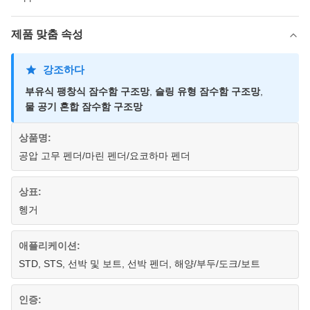
제품 맞춤 속성
강조하다
부유식 팽창식 잠수함 구조망
,
슬링 유형 잠수함 구조망
,
물 공기 혼합 잠수함 구조망
상품명:
공압 고무 펜더/마린 펜더/요코하마 펜더
상표:
헹거
애플리케이션:
STD, STS, 선박 및 보트, 선박 펜더, 해양/부두/도크/보트
인증: