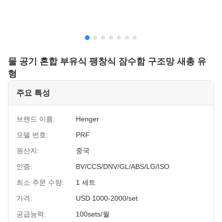
물 공기 혼합 부유식 팽창식 잠수함 구조망 새총 유
형
주요 특성
브랜드 이름:
Henger
모델 번호:
PRF
원산지:
중국
인증:
BV/CCS/DNV/GL/ABS/LG/ISO
최소 주문 수량:
1 세트
가격:
USD 1000-2000/set
공급능력:
100sets/월