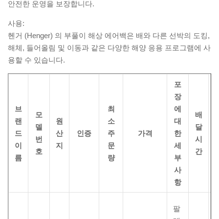
안전한 운영을 보장합니다.
사용:
헨거 (Henger) 의 부풀이 해상 에어백은 배와 다른 선박의 도킹,
해체, 들어올림 및 이동과 같은 다양한 해양 응용 프로그램에 사
용할 수 있습니다.
포
장
브
최
에
모
배
랜
원
소
대
델
달
드
산
인증
주
가격
한
번
시
이
지
문
세
호
간
름
량
부
사
항
팔