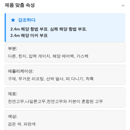
제품 맞춤 속성
강조하다
2.4m 해양 항법 부표
,
심해 해양 항법 부표
,
2.4m 해양 마커 부표
부분:
다른, 힌지, 압력 게이지, 해양 에어백, 가스백
애플리케이션:
구제, 무거운 리프팅, 선박 발사, 떠 다니기, 착륙
재료:
천연고무,나일론고무,천연고무와 카본이 혼합된 고무
색상:
검은 색, 파란색