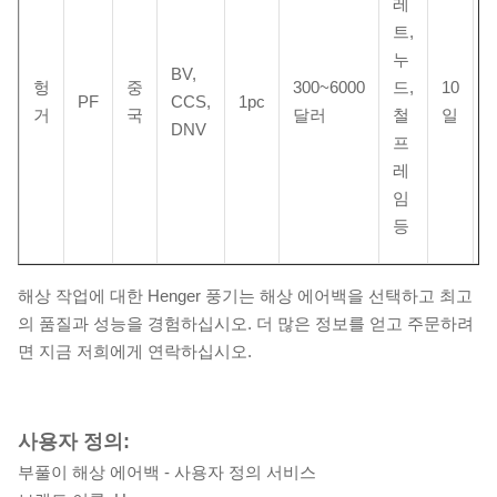
레
T
트,
누
BV,
헝
중
300~6000
드,
10
PF
CCS,
1pc
거
국
달러
철
일
DNV
프
레
임
등
해상 작업에 대한 Henger 풍기는 해상 에어백을 선택하고 최고
의 품질과 성능을 경험하십시오. 더 많은 정보를 얻고 주문하려
면 지금 저희에게 연락하십시오.
사용자 정의:
부풀이 해상 에어백 - 사용자 정의 서비스