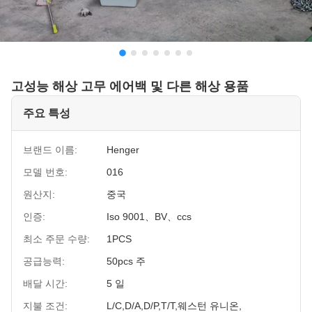
고성능 해상 고무 에어백 및 다른 해상 용품
주요 특성
브랜드 이름:
Henger
모델 번호:
016
원산지:
중국
인증:
Iso 9001、BV、ccs
최소 주문 수량:
1PCS
공급능력:
50pcs 주
배달 시간:
5 일
지불 조건:
L/C,D/A,D/P,T/T,웨스턴 유니온,