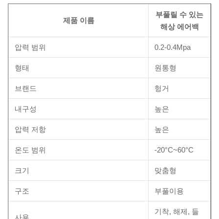
부풀릴 수 있는
제품 이름
해상 에어백
압력 범위
0.2-0.4Mpa
형태
원통형
브랜드
헝거
내구성
높은
압력 저항
높은
온도 범위
-20°C~60°C
크기
맞춤형
구조
부풀이용
기착, 해제, 들
사용