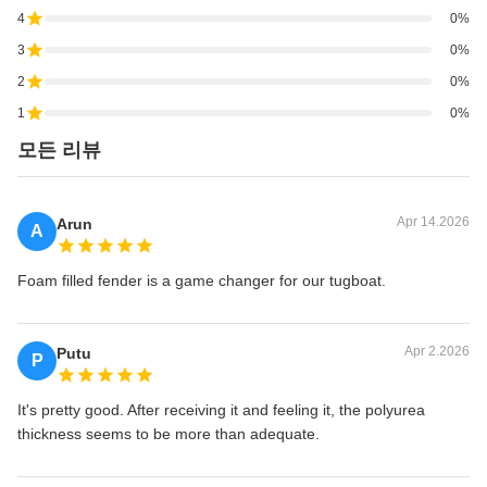
4
0%
3
0%
2
0%
1
0%
모든 리뷰
Apr 14.2026
Arun
A
Foam filled fender is a game changer for our tugboat.
Apr 2.2026
Putu
P
It's pretty good. After receiving it and feeling it, the polyurea
thickness seems to be more than adequate.