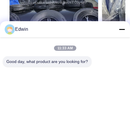
Edwin
11:33 AM
커스터마이즈 된 높이 폼으로 채워진 펜더
ISO1735
보호 선박 보드 생산 시간 5 ~ 10 일 내구성
사용자 정의 크
Good day, what product are you looking for?
있는 해양 도크 벙퍼 솔루션
Product Description: The Foam Filled Fender is
Foam Filled F
an exceptional solution designed specifically for
ISO17357 Comp
marine applications such as wharf mooring, port
Product Overvi
docking, and other waterfront protection needs.
최상의 가격을 얻으세요
fenders are m
최
Engineered to provide superior cushioning and
standards, ava
impact absorption, this wharf mooring foam
0.5 to 4.8 me
fender ensures the safety of vessels and
fenders, they u
infrastructure by minimizing damage during
foam as cushi
berthing operations. Its robust construction and
Environmentall
innovative foam-filled design make it an
strength and e
indispensable component
resistance an
service life