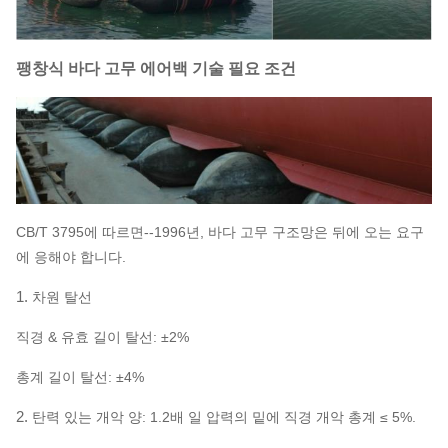
팽창식 바다 고무 에어백 기술 필요 조건
CB/T 3795에 따르면--1996년, 바다 고무 구조망은 뒤에 오는 요구
에 응해야 합니다.
1.
차원 탈선
직경 & 유효 길이 탈선: ±2%
총계 길이 탈선: ±4%
2.
탄력 있는 개악 양: 1.2배 일 압력의 밑에 직경 개악 총계 ≤ 5%.