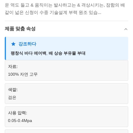
운 역도 들고 & 움직이는 발사하고는 & 격상시키는, 잠함의 배
같이 넓은 신청이 수중 기술설계 부력 원조 있습...
제품 맞춤 속성
강조하다
팽창식 바다 에어백
,
배 상승 부유물 부대
자료:
100% 자연 고무
색깔:
검은
사용 압력:
0.05-0.4Mpa