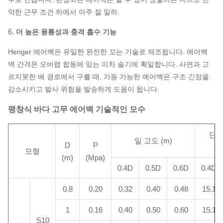
약한 근무 조건 하에서 아주 잘 일하.
6.
더 높은 융통성과 충격 흡수 기능
Henger 에어백은 유일한 완전한 꼬는 기술로 제조됩니다. 에어백
벽 간격은 오버랩 합동에 있는 이차 솔기에 획일합니다. 사면과 고
르지못한 배 경로에서 구를 때, 가동 가능한 에어백은 구조 긴장을
감소시키고 발사 위험을 발송하게 도움이 됩니다.
팽창식 바다 고무 에어백 기술적인 모수
단위
일 고도 (m)
D
P
모형
(m)
(Mpa)
0.4D
0.5D
0.6D
0.4D
0.8
0.20
0.32
0.40
0.48
15.1
1
0.16
0.40
0.50
0.60
15.1
S10