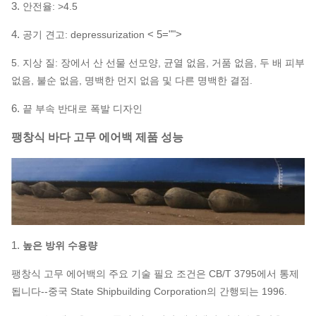
3.
안전율: >4.5
4.
< 5="">
공기 견고: depressurization
5.
지상 질: 장에서 산 선물 선모양, 균열 없음, 거품 없음, 두 배 피부
없음, 불순 없음, 명백한 먼지 없음 및 다른 명백한 결점.
6.
끝 부속 반대로 폭발 디자인
팽창식 바다 고무 에어백 제품 성능
1.
높은 방위 수용량
팽창식 고무 에어백의 주요 기술 필요 조건은 CB/T 3795에서 통제
됩니다--중국 State Shipbuilding Corporation의 간행되는 1996.