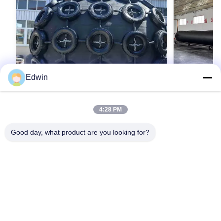
Edwin
VIDEO
4:28 PM
검은색 해양 고무 에어백 안전 효과 친환경
강도 고무 및
우수한 폭발 압
Good day, what product are you looking for?
Introduction of Marine Rubber Airbag 1. Marine
Rubber Airbags Marine Rubber Airbag is China
Product Descr
independent intellectual property rights of
is a highly sp
innovative products, the products are mainly
the rigorous 
applied to ship launching and landing, weight
최상의 가격을 얻으세요
transportation
최
lifting, handling, installation of underwater
utmost precis
buoyancy aid etc. Nowadays, Marine rubber
this Marine Ru
airbags are widely used in the world. The
performance, du
Products are less limited by space, no large
maritime applic
mechanical equipment, can shorten the working
exceptional qu