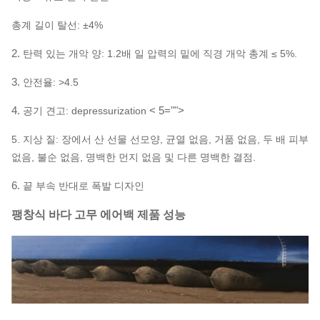
총계 길이 탈선: ±4%
2.
탄력 있는 개악 양: 1.2배 일 압력의 밑에 직경 개악 총계 ≤ 5%.
3.
안전율: >4.5
4.
< 5="">
공기 견고: depressurization
5.
지상 질: 장에서 산 선물 선모양, 균열 없음, 거품 없음, 두 배 피부
없음, 불순 없음, 명백한 먼지 없음 및 다른 명백한 결점.
6.
끝 부속 반대로 폭발 디자인
팽창식 바다 고무 에어백 제품 성능