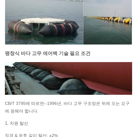
팽창식 바다 고무 에어백 기술 필요 조건
CB/T 3795에 따르면--1996년, 바다 고무 구조망은 뒤에 오는 요구
에 응해야 합니다.
1.
차원 탈선
직경 & 유효 길이 탈선: ±2%