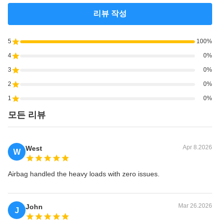
리뷰 작성
5
100%
4
0%
3
0%
2
0%
1
0%
모든 리뷰
Apr 8.2026
West
W
Airbag handled the heavy loads with zero issues.
Mar 26.2026
John
J