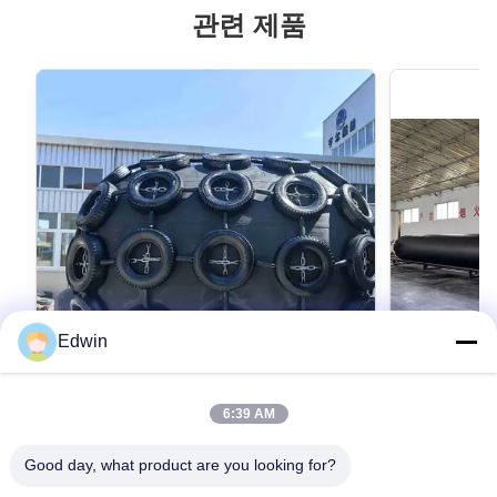
관련 제품
Edwin
VIDEO
6:39 AM
검은색 해양 고무 에어백 안전 효과 친환경
강도 고무 및
우수한 폭발 압
Good day, what product are you looking for?
Introduction of Marine Rubber Airbag 1. Marine
Rubber Airbags Marine Rubber Airbag is China
Product Descr