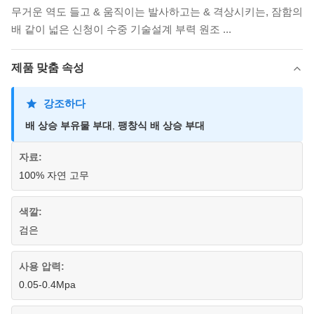
무거운 역도 들고 & 움직이는 발사하고는 & 격상시키는, 잠함의
배 같이 넓은 신청이 수중 기술설계 부력 원조 ...
제품 맞춤 속성
강조하다
배 상승 부유물 부대
,
팽창식 배 상승 부대
자료:
100% 자연 고무
색깔:
검은
사용 압력:
0.05-0.4Mpa