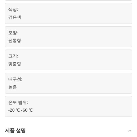
색상:
검은색
모양:
원통형
크기:
맞춤형
내구성:
높은
온도 범위:
-20 ℃ -60 ℃
제품 설명