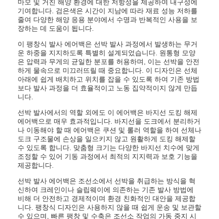
마모 및 거친 해양 환경에 대한 저항성을 제공하여 내구성에
기여합니다. 검은색은 시간이 지남에 따라 재료 성능 저하를
줄여 다양한 해양 응용 분야에서 수명과 반복적인 사용을 보
장하는 데 도움이 됩니다.
이 팽창식 발사 에어백은 선박 발사 과정에서 발생하는 무거
운 하중을 지지하도록 특별히 설계되었습니다. 원통형 모양
은 압력과 무게의 균일한 분포를 허용하며, 이는 선박을 안전
하게 물속으로 미끄러뜨릴 때 중요합니다. 이 디자인은 선체
아래에 쉽게 배치하고 위치를 잡을 수 있도록 하여 기존 방법
보다 발사 과정을 더 효율적이고 노동 집약적이지 않게 만듭
니다.
선박 발사에서의 역할 외에도 이 에어백은 바지선 도킹 해제
에어백으로 매우 효과적입니다. 바지선을 도크에서 분리하거
나 이동해야 할 때 에어백은 쿠션 및 롤러 역할을 하여 선체나
도크 구조물에 손상을 일으키지 않고 원활하게 도킹 해제할
수 있도록 합니다. 맞춤형 크기는 다양한 바지선 치수에 맞게
조정할 수 있어 기동 과정에서 최적의 지지력과 보호 기능을
제공합니다.
선박 발사 에어백은 조선소에서 선박을 취급하는 방식을 혁
신하여 크레인이나 슬립웨이에 의존하는 기존 발사 방법에
비해 더 안전하고 경제적이며 환경 친화적인 대안을 제공합
니다. 팽창식 디자인은 사용하지 않을 때 쉽게 운송 및 보관할
수 있으며, 빠른 팽창 및 수축은 조선소 작업의 가동 중지 시