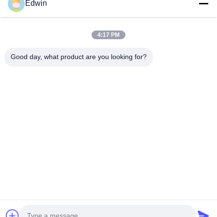
Edwin
VIDEO
4:17 PM
온도 범위 마이너스 20 ~ 60도 섭씨 배 발
선박 발사, 
사 에어백 지원 및 보호로 큰 배를 이동
식 해양 에어
Good day, what product are you looking for?
시스템
Product Description: The Inflatable Marine
Product Descri
Airbags by Henger represent a revolutionary
Airbags are an
advancement in marine engineering and
designed specif
logistics, designed to provide unparalleled
and docking ap
최상의 가격을 얻으세요
최
performance in various critical maritime
exceptional du
operations. Crafted from high-quality rubber,
these airbags
these airbags are renowned for their exceptional
airbags in Su
durability, flexibility, and resilience, making them
maritime profe
an indispensable tool for tasks such as docking,
safety in hand
uncocking, lifting, and moving heavy marine
premium-grade 
vessels. As a trusted brand
Airbags offer 
집
제품
우리 에 관한 것
공장 투어
품질 관리
저희와 연락
인용 을 요청 하십시오
뉴스
블로그