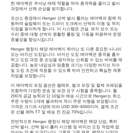
한 에어백은 쿠셔닝 매체 역할을 하여 충격력을 줄이고 발사
과정에서 선체 손상을 방지합니다.
조선소 환경에서 Henger 선박 발사 롤러는 에어백과 함께 작
동하여 슬립웨이 또는 드라이 도크에서 선박의 이동 및 위치
지정을 용이하게 합니다. 이 시스템은 건설, 유지 보수 또는
수리 중에 대형 선박의 원활한 롤링 및 기동을 허용하여 운영
효율성을 향상시킵니다.
Henger 팽창식 해양 에어백이 뛰어난 또 다른 중요한 시나리
오는 바지선 도킹입니다. 바지선 도킹 에어백은 충격을 흡수
하고 도킹 과정 중 손상을 방지하는 신뢰할 수 있는 버퍼를 제
공합니다. 높은 내압성과 맞춤형 크기는 다양한 바지선 치수
및 도킹 조건에 적응할 수 있도록 하여 안전하고 확실한 계류
작업을 보장합니다.
이 에어백의 포장 옵션은 팔레트, 벌크 포장 및 철제 프레임을
포함하여 다양한 운송 및 보관 요구 사항을 충족합니다. 월
200개 공급 능력과 단 10일의 배송 시간으로 Henger는 최소
주문 수량이 1개에 불과하여 적시 주문 이행을 보장합니다.
가격은 크기와 사양에 따라 USD 300~6000이며, 결제 조건
은 선불 30% TT 및 배송 전 잔금 70%입니다.
전반적으로 Henger 팽창식 해양 에어백은 해양 산업, 특히
선박 발사, 선박 발사 롤러 시스템 및 바지선 도킹 작업에 없
어서는 안 될 도구입니다. 고품질 고무 재료, 팽창식 디자인