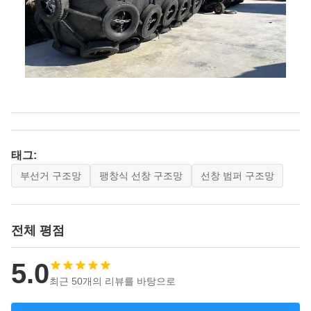
태그:
부선거 구조망
팽창식 선창 구조망
선창 범퍼 구조망
전체 평점
5.0
최근 50개의 리뷰를 바탕으로