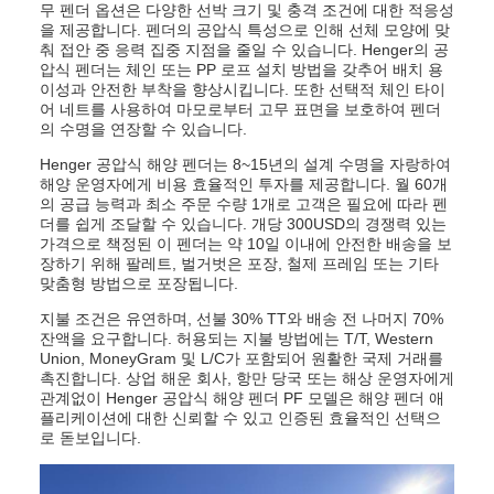
무 펜더 옵션은 다양한 선박 크기 및 충격 조건에 대한 적응성
을 제공합니다. 펜더의 공압식 특성으로 인해 선체 모양에 맞
춰 접안 중 응력 집중 지점을 줄일 수 있습니다. Henger의 공
압식 펜더는 체인 또는 PP 로프 설치 방법을 갖추어 배치 용
이성과 안전한 부착을 향상시킵니다. 또한 선택적 체인 타이
어 네트를 사용하여 마모로부터 고무 표면을 보호하여 펜더
의 수명을 연장할 수 있습니다.
Henger 공압식 해양 펜더는 8~15년의 설계 수명을 자랑하여
해양 운영자에게 비용 효율적인 투자를 제공합니다. 월 60개
의 공급 능력과 최소 주문 수량 1개로 고객은 필요에 따라 펜
더를 쉽게 조달할 수 있습니다. 개당 300USD의 경쟁력 있는
가격으로 책정된 이 펜더는 약 10일 이내에 안전한 배송을 보
장하기 위해 팔레트, 벌거벗은 포장, 철제 프레임 또는 기타
맞춤형 방법으로 포장됩니다.
지불 조건은 유연하며, 선불 30% TT와 배송 전 나머지 70%
잔액을 요구합니다. 허용되는 지불 방법에는 T/T, Western
Union, MoneyGram 및 L/C가 포함되어 원활한 국제 거래를
촉진합니다. 상업 해운 회사, 항만 당국 또는 해상 운영자에게
관계없이 Henger 공압식 해양 펜더 PF 모델은 해양 펜더 애
플리케이션에 대한 신뢰할 수 있고 인증된 효율적인 선택으
로 돋보입니다.