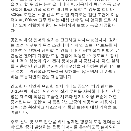
을 처리할 수 있는 능력을 나타내며, 사용자가 특정 작동 요구
사항에 따라 가장 적합한 펜더를 선택할 수 있도록 합니다.
50Kpa 모델은 소형 선박 또는 덜 까다로운 접안 조건에 이상
적이며, 80Kpa 고무 펜더는 대형 선박 및 더 엄격한 도킹 시
나리오에 적합하여 향상된 탄력성과 보호 기능을 제공합니
다.
공압식 해양 펜더의 설치는 간단하고 다재다능합니다. 원하
는 설정과 부두의 특정 조건에 따라 체인 또는 PP 로프를 사
용하여 안전하게 장착할 수 있습니다. 이러한 설치 방법의 유
연성은 펜더가 다양한 도킹 환경에 적응할 수 있도록 보장하
여 최적의 성능과 유지 관리 용이성을 제공합니다. 체인 설치
를 사용하면 견고한 앵커링과 내구성을 제공하는 반면, PP 로
프 설치는 안전성과 효율성을 저해하지 않으면서 더 가볍고
비용 효율적인 대안을 제공합니다.
견고한 디자인과 유연한 설치 외에도 공압식 해양 펜더는
8~15년에 이르는 인상적인 설계 수명을 자랑합니다. 이 긴 수
명은 제조에 적용된 고품질 재료와 엔지니어링 표준에 대한
증거입니다. 또한 이 제품은 2년 보증이 제공되어 사용자가
신뢰성을 확신하고 제조업체의 품질 보증에 대한 약속을 보
여줍니다.
주로 선박 및 보트 접안을 위해 설계된 팽창식 도킹 펜더는 선
박 도킹 중에 발생하는 운동 에너지를 흡수하도록 설계되어