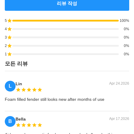
리뷰 작성
5
100%
4
0%
3
0%
2
0%
1
0%
모든 리뷰
Lin
Apr 24.2026
L
Foam filled fender still looks new after months of use
Bella
Apr 17.2026
B