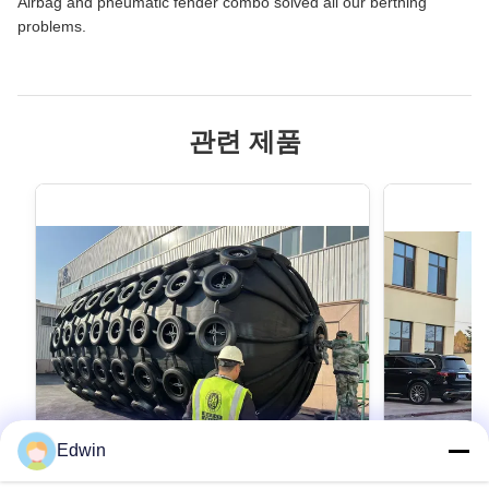
Airbag and pneumatic fender combo solved all our berthing
problems.
관련 제품
Edwin