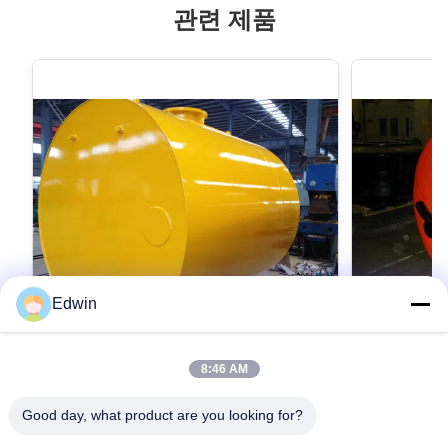
관련 제품
Edwin
8:46 AM
주문을 받아서 만들어진 바다 계류기구 부
1500kg N
표 외부 강철 내부 EVA에 의하여 채워지는
모양 펀던트
Good day, what product are you looking for?
바다 부표
Exterior steel internal EVA filled marine buoy
1500kg Nett B