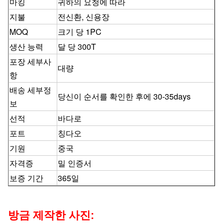
마킹
귀하의 요청에 따라
지불
전신환, 신용장
MOQ
크기 당 1PC
생산 능력
달 당 300T
포장 세부사
대량
항
배송 세부정
당신이 순서를 확인한 후에 30-35days
보
선적
바다로
포트
칭다오
기원
중국
자격증
밀 인증서
보증 기간
365일
방금 제작한 사진: