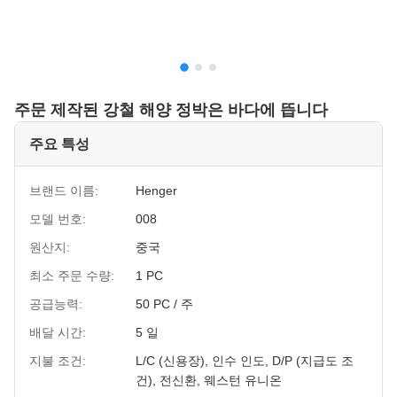
주문 제작된 강철 해양 정박은 바다에 뜹니다
주요 특성
브랜드 이름:
Henger
모델 번호:
008
원산지:
중국
최소 주문 수량:
1 PC
공급능력:
50 PC / 주
배달 시간:
5 일
지불 조건:
L/C (신용장), 인수 인도, D/P (지급도 조
건), 전신환, 웨스턴 유니온