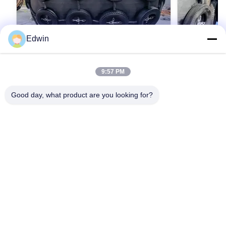
Edwin
VIDEO
9:57 PM
ISO 17357 표준에 따라 제작된 뛰어난 성
해외용 고품
능의 요코하마 펜더, 향상된 내충격성
Good day, what product are you looking for?
Lies in Qingdao
OEM 제공
tiling and gre
Qingdao Henger Shipping Supplies Co., Ltd Lies
Qingdao Henge
in Qingdao, a beautiful coastal city with red tiling
high-tech ente
and green trees, blue sea and clear sky,
manufacturing,
Qingdao Henger Shipping Supplies Co., Ltd is a
최상의 가격을 얻으세요
최
technical serv
high-tech enterprise integrated with
marine product
manufacturing, research and innovation,
marine airbag,
technical services, specialized in manufacturing
All products g
marine products, such as marine rubber fender,
IACS quality 
marine airbag, navigation mark and marine buoy.
ABS, LG, etc.
All products get ISO 9001-2008 certificate and
IACS quality authenticat
집
제품
우리 에 관한 것
공장 투어
품질 관리
저희와 연락