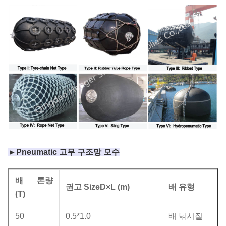
►Pneumatic 고무 구조망 모수
배 톤량
권고 SizeD×L (m)
배 유형
(T)
50
0.5*1.0
배 낚시질