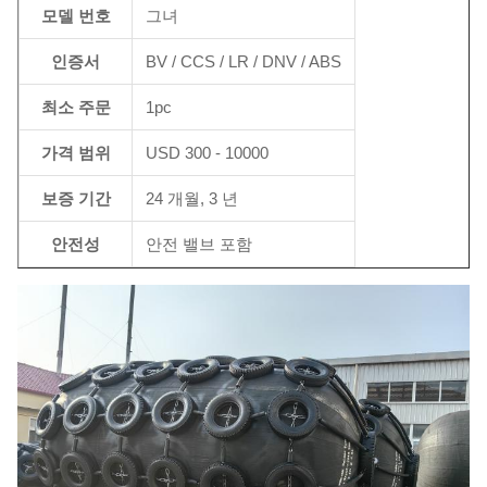
모델 번호
그녀
인증서
BV / CCS / LR / DNV / ABS
최소 주문
1pc
가격 범위
USD 300 - 10000
보증 기간
24 개월, 3 년
안전성
안전 밸브 포함