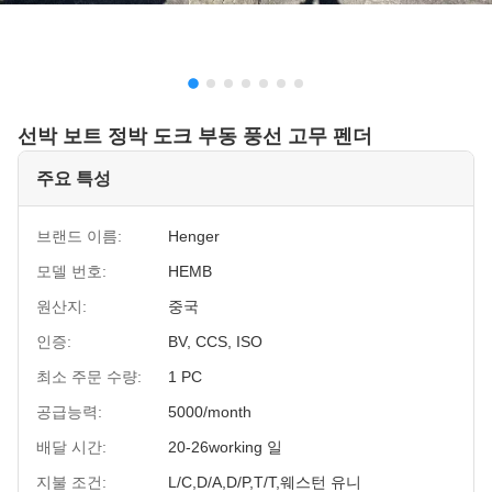
선박 보트 정박 도크 부동 풍선 고무 펜더
주요 특성
브랜드 이름:
Henger
모델 번호:
HEMB
원산지:
중국
인증:
BV, CCS, ISO
최소 주문 수량:
1 PC
공급능력:
5000/month
배달 시간:
20-26working 일
지불 조건:
L/C,D/A,D/P,T/T,웨스턴 유니