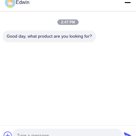
Edwin
2:47 PM
주문 제작된 강철 해양 정박은 바다에 뜹니
주문을 받아
다
표 외부 강철
Good day, what product are you looking for?
바다 부표
Mooring Buoys - Easy to use mooring products
Exterior steel
that can be moored on water Design
Design advant
advantages: In the past, metal welded buoys
buoys were he
were heavy, rusty and oxidized when used at
최상의 가격을 얻으세요
used at sea, sh
최
sea, short service life, glass fiber reinforced
reinforced plast
plastic material is relatively brittle, and not
and not resista
resistant to collision. Although plastic
polyethylene 
polyethylene buoys can solve the above
shortcomings,
shortcomings, the suspension anchor chain is
always A big t
always A big technical problem, the all-plastic
anchor chain ho
anchor chain hole is not resistant to wear.
continuous
집
제품
우리 에 관한 것
공장 투어
품질 관리
저희와 연락
인용 을 요청 하십시오
뉴스
블로그