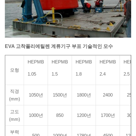
EVA 고착폴리에틸렌 계류기구 부표
기술적인 모수
HEPMB
HEPMB
HEPMB
HEPMB
HEP
모형
1.05
1.5
1.8
2.4
2.5
직경
1050년
1500년
1800년
2400
250
(mm)
고도
1000년
850
1200년
1700년
300
(mm)
부력
500
1000년
1780년
4500
1200