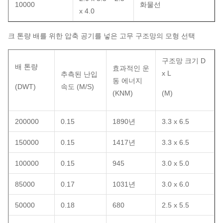
10000
화물선
x 4.0
크 톤량 배를 위한 압축 공기를 넣은 고무 구조망의 모형 선택
구조망 크기 D
배 톤량
효과적인 운
x L
추측된 난입
동 에너지
(DWT)
속도 (M/S)
(KNM)
(M)
200000
0.15
1890년
3.3 x 6.5
150000
0.15
1417년
3.3 x 6.5
100000
0.15
945
3.0 x 5.0
85000
0.17
1031년
3.0 x 6.0
50000
0.18
680
2.5 x 5.5