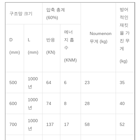
방어
압축 총계
구조망 크기
적인
(60%)
재킷
에너
을 가
Noumenon
D
L
반응
지 흡
진 무
무게 (kg)
수
게
(mm)
(mm)
(KN)
(KNM)
(kg)
1000
500
64
6
23
35
년
1000
600
74
8
28
40
년
1000
700
137
17
58
52
년