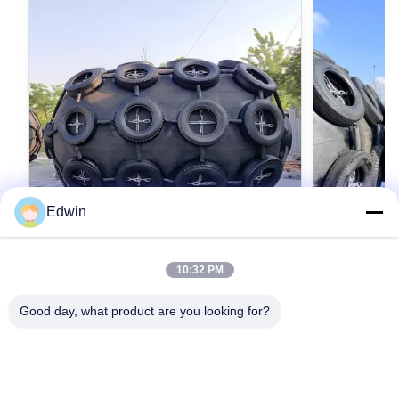
Edwin
VIDEO
10:32 PM
ISO 17357 표준에 따라 제작된 뛰어난 성
해외용 고품
능의 요코하마 펜더, 향상된 내충격성
Good day, what product are you looking for?
Lies in Qingdao
OEM 제공
tiling and gre
Qingdao Henger Shipping Supplies Co., Ltd Lies
Qingdao Henge
in Qingdao, a beautiful coastal city with red tiling
high-tech ente
and green trees, blue sea and clear sky,
manufacturing,
Qingdao Henger Shipping Supplies Co., Ltd is a
최상의 가격을 얻으세요
최
technical serv
high-tech enterprise integrated with