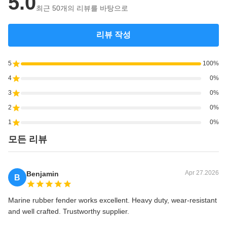
5.0
최근 50개의 리뷰를 바탕으로
리뷰 작성
5
100%
4
0%
3
0%
2
0%
1
0%
모든 리뷰
Apr 27.2026
Benjamin
B
Marine rubber fender works excellent. Heavy duty, wear-resistant
and well crafted. Trustworthy supplier.