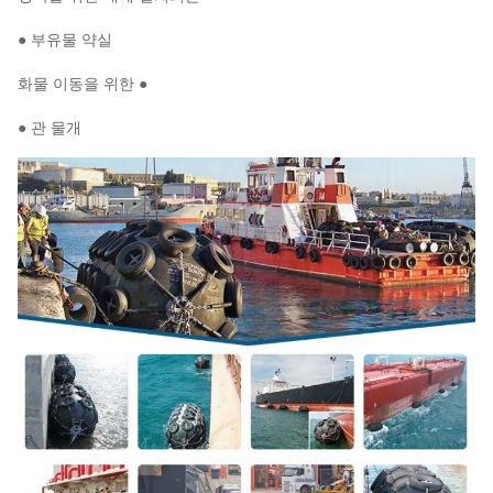
● 부유물 약실
화물 이동을 위한 ●
● 관 물개