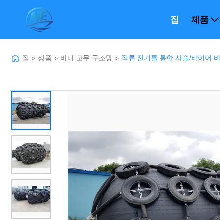
집
제품
집
상품
바다 고무 구조망
직류 전기를 통한 사슬/타이어 바
>
>
>