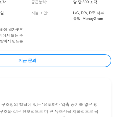
 조각
공급능력:
달 당 500 조각
 일
지불 조건:
L/C, D/A, D/P, 서부
동맹, MoneyGram
의하여 발가벗은
식에서 또는 주
 받아서 만드는
지금 문의
고무 구조망의 발달에 있는 “요코하마 압축 공기를 넣은 팽
 뜨 구조와 같은 진보적으로 더 큰 유조선을 지속적으로 극