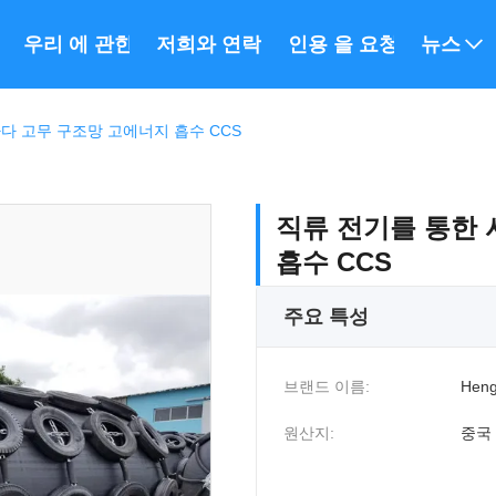
우리 에 관한 것
저희와 연락
인용 을 요청 하십시오
뉴스
다 고무 구조망 고에너지 흡수 CCS
직류 전기를 통한 
흡수 CCS
주요 특성
브랜드 이름:
Heng
원산지:
중국