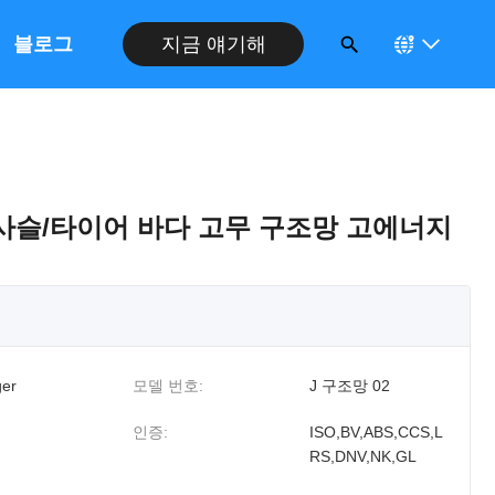
블로그
지금 얘기해
사슬/타이어 바다 고무 구조망 고에너지
er
모델 번호:
J 구조망 02
인증:
ISO,BV,ABS,CCS,L
RS,DNV,NK,GL