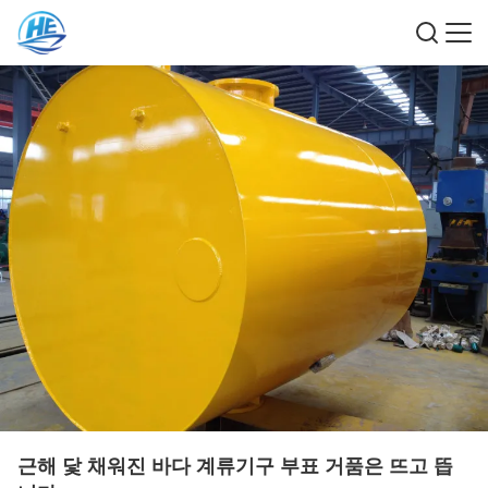
근해 닻 채워진 바다 계류기구 부표 거품은 뜨고 뜹