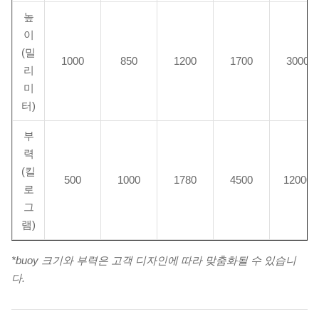
높
이
(밀
1000
850
1200
1700
3000
리
미
터)
부
력
(킬
500
1000
1780
4500
12000
로
그
램)
*buoy 크기와 부력은 고객 디자인에 따라 맞춤화될 수 있습니
다.