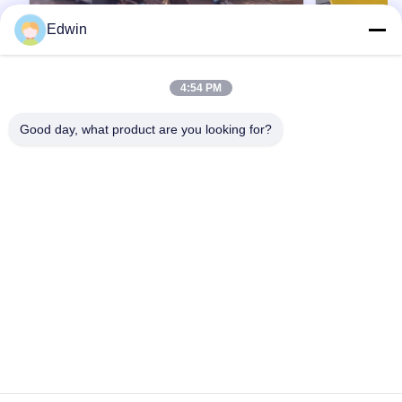
Edwin
4:54 PM
주문 제작된 강철 해양 정박은 바다에 뜹니
주문을 받아
다
표 외부 강철
Good day, what product are you looking for?
바다 부표
Mooring Buoys - Easy to use mooring products
Exterior steel
that can be moored on water Design
Design advant
advantages: In the past, metal welded buoys
buoys were he
were heavy, rusty and oxidized when used at
최상의 가격을 얻으세요
used at sea, sh
최
sea, short service life, glass fiber reinforced
reinforced plast
plastic material is relatively brittle, and not
and not resista
resistant to collision. Although plastic
polyethylene 
polyethylene buoys can solve the above
shortcomings,
shortcomings, the suspension anchor chain is
always A big t
always A big technical problem, the all-plastic
anchor chain ho
anchor chain hole is not resistant to wear.
continuous
집
제품
우리 에 관한 것
공장 투어
품질 관리
저희와 연락
인용 을 요청 하십시오
뉴스
블로그