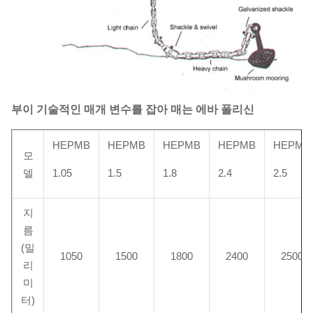
부이
기술적인 매개 변수를
잡아 매는 에바 폴리신
HEPMB
HEPMB
HEPMB
HEPMB
HEPMB
모
델
1.05
1.5
1.8
2.4
2.5
지
름
(밀
1050
1500
1800
2400
2500
리
미
터)