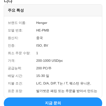
니다
주요 특성
브랜드 이름:
Henger
모델 번호:
HE-PMB
원산지:
중국
인증:
ISO, BV
최소 주문 수량:
1
가격:
200-1000 USD/pc
공급능력:
200 PC/주
배달 시간:
15-30 일
지불 조건:
L/C, D/A, D/P, T는 / T, 웨스턴 유니온,
표준 포장:
발가벗은 패킹 또는 주문을 받아서 만드는
지금 문의